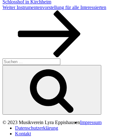
Schlosshof in Kirchheim
Nächster
Weiter
Instrumentenvorstellung für alle Interessierten
Beitrag
Suche
nach:
Suchen
© 2023 Musikverein Lyra Eppishausen
Impressum
Datenschutzerklärung
Kontakt