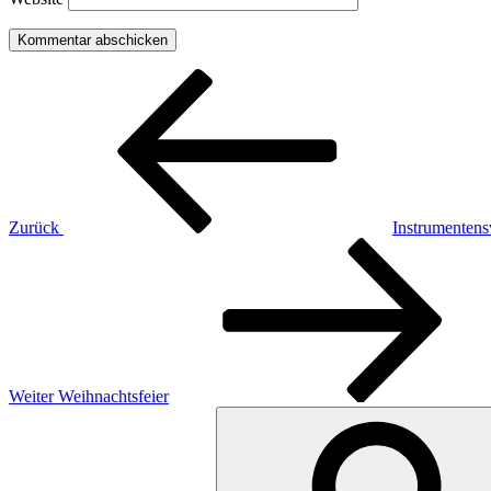
Beitragsnavigation
Vorheriger
Beitrag
Zurück
Instrumentens
Nächster
Beitrag
Weiter
Weihnachtsfeier
Suche
nach: