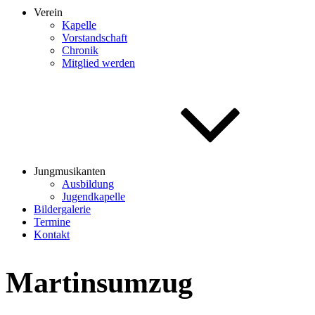
Verein
Kapelle
Vorstandschaft
Chronik
Mitglied werden
Jungmusikanten
Ausbildung
Jugendkapelle
Bildergalerie
Termine
Kontakt
Martinsumzug