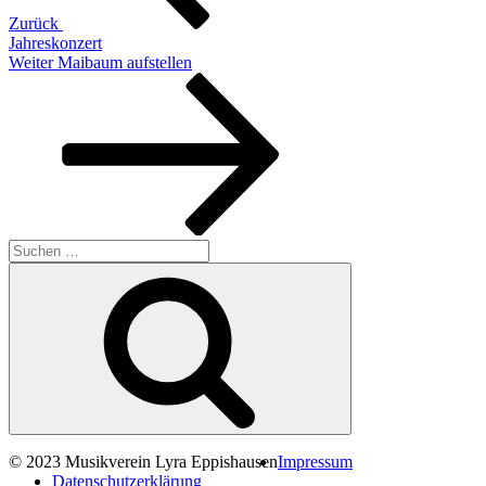
Zurück
Jahreskonzert
Nächster
Weiter
Maibaum aufstellen
Beitrag
Suche
nach:
Suchen
© 2023 Musikverein Lyra Eppishausen
Impressum
Datenschutzerklärung